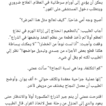
يمكن أن يؤدي إلى أورام سرطانية في العظام. العلاج ضروري
ويتطلب دخول المستشفى على الفور."
أصبح وجه أمي شاحبًا. "كيف تعالج مثل هذا المرض؟"
أجاب الطبيب: "بالتطعيم ! نحتاج إلى إزالة الورم في نخاع
العظم أولاً ثم نأخذ قطعة من عظم الفخذ ونضعها في الذراع".
وقفت وأجبت: "أنا لست نوعاً من الخضار!" "لا يمكنك ببساطة
هكذا قطع بعض الأجزاء من جسدي وتبديل مواضعها!" نظر إلي
الطبيب لكنه لم يقل أي شيء.
"كم التكلفة، وما هي نسبة النجاح؟" سألت عمتي.
"إنها عملية جراحية معقدة وتكلف حوالي ٥٠ ألف يوان. وأوضح
الطبيب أن معدل النجاح يختلف من مريض لآخر.
اقترحت عمتي أن يتم جبر الذراع المكسورة أولاً والانتظار حتى
يعود والدي إلى المنزل من رحلة عمل لاتخاذ القرار. قال الطبيب