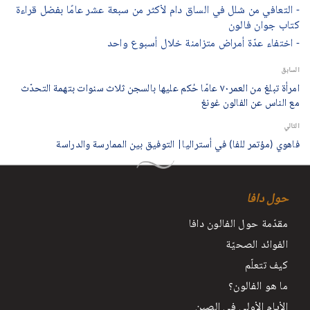
- التعافي من شلل في الساق دام لأكثر من سبعة عشر عامًا بفضل قراءة
كتاب جوان فالون
- اختفاء عدّة أمراض متزامنة خلال أسبوع واحد
السابق
امرأة تبلغ من العمر٧٠ عامًا حُكم عليها بالسجن ثلاث سنوات بتهمة التحدّث
مع الناس عن الفالون غونغ
التالي
فاهوي (مؤتمر للفا) في أستراليا| التوفيق بين الممارسة والدراسة
حول دافا
مقدّمة حول الفالون دافا
الفوائد الصحيّة
كيف تتعلّم
ما هو الفالون؟
الأيام الأولى في الصين