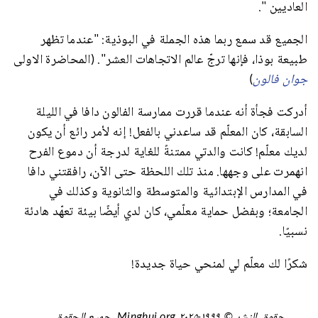
العاديين ".
الجميع قد سمع ربما هذه الجملة في البوذية: "عندما تظهر
طبيعة بوذا، فإنها ترجّ عالم الاتجاهات العشر". (المحاضرة الاولى
جوان فالون
)
أدركت فجأة أنه عندما قررت ممارسة الفالون دافا في الليلة
السابقة، كان المعلّم قد ساعدني بالفعل! إنه لأمر رائع أن يكون
لديك معلّم! كانت والدتي ممتنةً للغاية لدرجة أن دموع الفرح
انهمرت على وجهها. منذ تلك اللحظة حتى الآن، رافقتني دافا
في المدارس الإبتدائية والمتوسطة والثانوية وكذلك في
الجامعة؛ وبفضل حماية معلّمي، كان لدي أيضًا بيئة تعهّد هادئة
نسبيًا.
شكرًا لك معلّم لي لمنحي حياة جديدة!
حقوق النشر © ١٩٩٩-٢٠٢٥ Minghui.org. جميع الحقوق