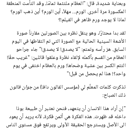
وبعناية شديدة، قال: "العظام ملتئمة تمامًا، وقد التأمت المنطقة
المكسورة مرة أخرى. الورم... مهلاً، أين الورم؟ أين ذهب الورم؟
لماذا لا يوجد ورم ظاهر في الفيلم!؟
لقد بدا محتارًا، وهو ينقل نظره بين الصورتين مقارناً صورة
الأشعة السينية الحالية مع الصورة التي تم التقاطها في اليوم
السابق. هز رأسه وتمتم: "لا يصدق! لا يصدق!" جاء جراحو
العظام من القسم بأكمله لإلقاء نظرة وعلقوا قائلين: “غريب حقًا!
التئم الكسر بين عشية وضحاها! ورم بالعظام اختفى في يوم
واحد؟! هذا لم يحصل من قبل!"
تذكرت كلمات المعلّم لي (مؤسس الفالون دافا) من
جوان فالون
ذلك الصباح:
"إن أراد هذا الانسان أن يتعهد، فنحن نعتبر أن طبيعة بوذا
داخله قد ظهرت. هذه الفكرة هي أثمن فكرة، لأنه يريد أن يعود
الى الأصل ويسترجع الحقيقة الأولى ويرتفع فوق مستوى الناس