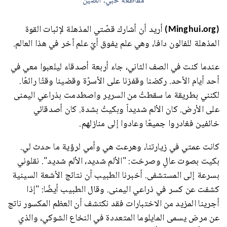
مقاطعة خبي، الصين
(Minghui.org)
أريد أن أشارك قصّتي المذهلة لإثبات القوة
المذهلة للفالون دافا، وهي علم يفوق أيّ علم آخر في هذا العالم.
عندما كنت في الصف الثاني، جاء أربعة أصدقاء ليلعبوا معي في
أحد أيام الأحد. ركضنا وقفزنا على الأسرّة وقضينا وقتًا رائعًا.
لكنني بطريقة ما سقطتُ من السرير واصطدمت بذراعي اليمنى
على الأرض. كان الألم شديداً وبكيتُ بشدة. كان أصدقائي
خائفين فغادروا جميعًا وعادوا إلى منازلهم.
كانت عمتي في زيارتنا، وهرعت هي وأمي لرؤية ما حدث لي.
بكيت بصوت عالٍ وصرخت: "الألم شديد، الألم شديد". نقلوني
بسرعة إلى المستشفى. أخبرنا الطبيب أن نتائج الأشعة السينية
كشفت عن كسر في ذراعي اليمنى. وقال الطبيب أيضًا: "إذا
أجرينا المزيد من الاختبارات فقد نكتشف أن العظم المكسور ناتج
عن مرض يسمى المايلوما المتعددة في النخاع الشوكي، والذي