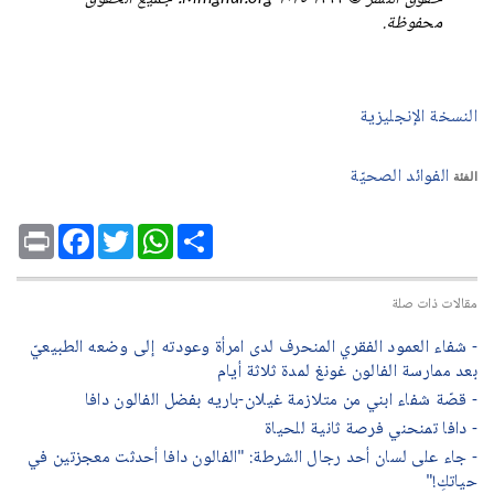
محفوظة.
النسخة الإنجليزية
الفوائد الصحيّة
الفئة
Print
Facebook
Twitter
WhatsApp
Share
مقالات ذات صلة
- شفاء العمود الفقري المنحرف لدى امرأة وعودته إلى وضعه الطبيعيّ
بعد ممارسة الفالون غونغ لمدة ثلاثة أيام
- قصّة شفاء ابني من متلازمة غيلان-باريه بفضل الفالون دافا
- دافا تمنحني فرصة ثانية للحياة
- جاء على لسان أحد رجال الشرطة: "الفالون دافا أحدثت معجزتين في
حياتكِ!"