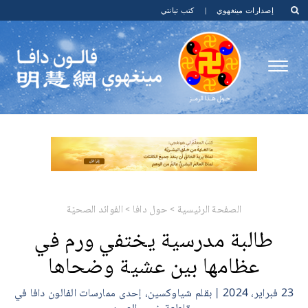
إصدارات مينغهوي
|
كتب تيانتي
الصفحة الرئيسية
>
حول دافا
>
الفوائد الصحيّة
طالبة مدرسية يختفي ورم في
عظامها بين عشية وضحاها
23 فبراير، 2024 | بقلم شياوكسين، إحدى ممارسات الفالون دافا في