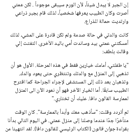
إن الجبر لا يبدل شيئاً، لأن الورم سيبقى موجوداً . لكن عمتي
أصرت وكان الطبيب يعرفها شخصياً، لذلك قام بجبر ذراعي
وارتديت حمالة للذراع.
كانت والدتي في حالة صدمة ولم تكن قادرة على المشي، لذلك
أمسكتني عمتي بيد وساندت أمي باليد الأخرى. التفتت إلي
وقالت بلطف:
"يا طفلتي، أمامك خيارين فقط في هذه المرحلة. الأول هو أن
تذهبي إلى المنزل مع والدتك وتنتظري حتى يعود والدك.
وتذهبان بعد ذلك إلى المستشفى لإجراء الجراحة كما اقترح
الطبيب سابقًا. أما الخيار الآخر فهو أن نعود الآن الى المنزل
لممارسة الفالون دافا. عليك أن تختاري."
لم أتردد وقلت: "سأذهب معك وأبدأ بالممارسة". كان الوقت
متأخرًا جدًا عندما وصلنا إلى منزل عمتي. في اليوم التالي بدأنا
بقراءة
جوان فالون
(الكتاب الرئيسي للفالون دافا). لقد انتهينا من