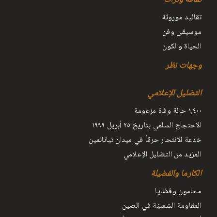
تقاليد موروثة
موسيقى وفن
الحياة والكون
وجهات نظر
التضليل الإعلامي
١٫٤٠٠ حالة وفاة مزعومة
الاحتجاج السلمي بتاريخ ٢٥ أبريل ١٩٩٩
خدعة الانتحار حرقاً في ميدان تيانانمين
المزيد من التضليل الإعلامي
الكارما والفضيلة
محامون وقضايا
المقاومة الشعبيّة في الصين