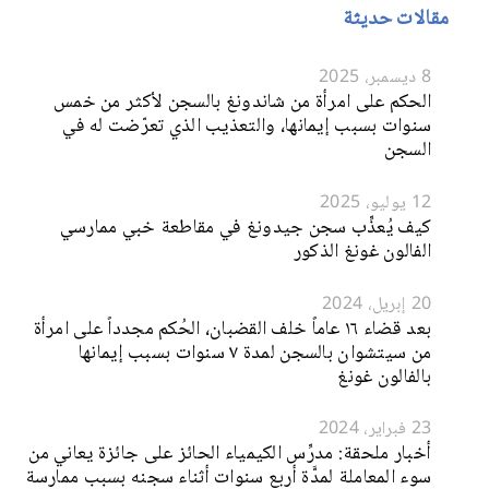
مقالات حديثة
8 ديسمبر، 2025
الحكم على امرأة من شاندونغ بالسجن لأكثر من خمس
سنوات بسبب إيمانها، والتعذيب الذي تعرّضت له في
السجن
12 يوليو، 2025
كيف يُعذِّب سجن جيدونغ في مقاطعة خبي ممارسي
الفالون غونغ الذكور
20 إبريل، 2024
بعد قضاء ١٦ عاماً خلف القضبان، الحُكم مجدداً على امرأة
من سيتشوان بالسجن لمدة ٧ سنوات بسبب إيمانها
بالفالون غونغ
23 فبراير، 2024
أخبار ملحقة: مدرِّس الكيمياء الحائز على جائزة يعاني من
سوء المعاملة لمدَّة أربع سنوات أثناء سجنه بسبب ممارسة