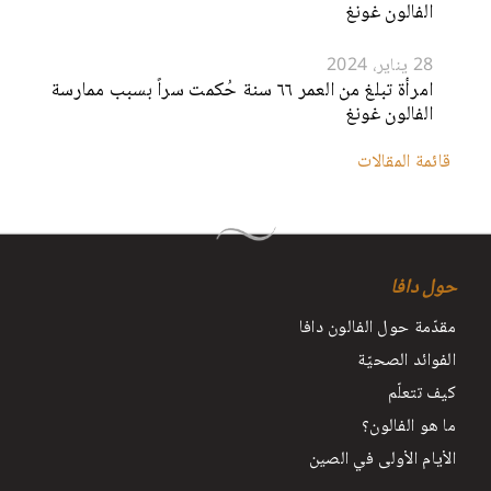
الفالون غونغ
28 يناير، 2024
امرأة تبلغ من العمر ٦٦ سنة حُكمت سراً بسبب ممارسة
الفالون غونغ
قائمة المقالات
حول دافا
مقدّمة حول الفالون دافا
الفوائد الصحيّة
كيف تتعلّم
ما هو الفالون؟
الأيام الأولى في الصين