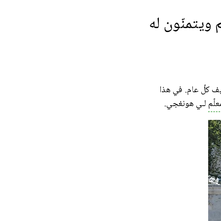
 ويتمنّون له
ف كلّ عام. في هذا
علّم
لـي هونغجي.