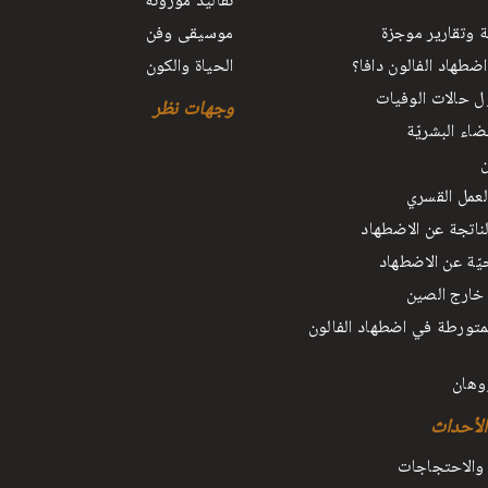
تقاليد موروثة
ة وتقارير موجزة
موسيقى وفن
 اضطهاد الفالون دافا؟
الحياة والكون
ل حالات الوفيات
وجهات نظر
اء البشريّة
ن
عمل القسري
لناتجة عن الاضطهاد
ّة عن الاضطهاد
خارج الصين
متورطة في اضطهاد الفالون
وهان
الأحداث
والاحتجاجات