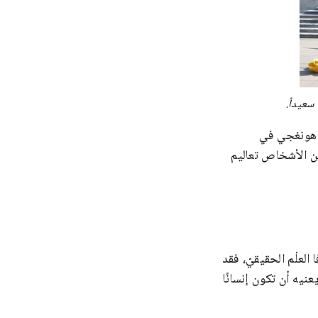
سعيداً.
ـي هونغجي في
ّبع ملايين الأشخاص تعاليم
 دافا لمدّة ٢٧ عامًا وأشعر أنّ الدافا العلْم الحقيقيّ، فقد
نيه أن تكون إنسانًا