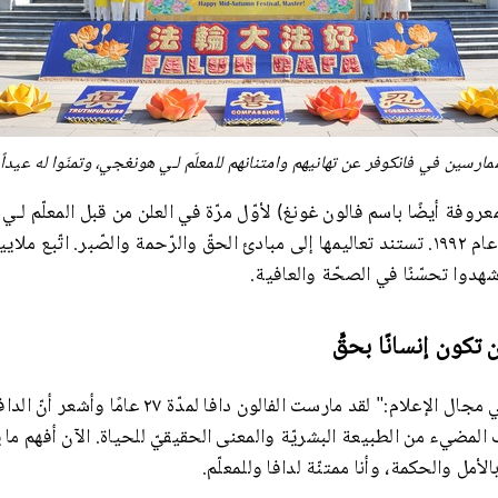
ممارسين في فانكوفر عن تهانيهم وامتنانهم للمعلّم لـي هونغجي، وتمنّوا له عيداً 
المعروفة أيضًا باسم فالون غونغ) لأوّل مرّة في العلن من قبل المعلّم ل
تشانغتشون، الصين، في عام ١٩٩٢. تستند تعاليمها إلى مبادئ الحقّ والرّحمة والصّبر. ات
وشهدوا تحسّنًا في الصحّة والعافية.
 تكون إنسانًا بحقٍّ
قالت فاني، التي تعمل في مجال الإعلام:" لقد مارست الفالون
مضيء من الطبيعة البشريّة والمعنى الحقيقيّ للحياة. الآن أفهم ما يع
الأمل والحكمة، وأنا ممتنّة لدافا وللمعلّم.