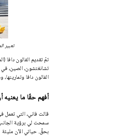
تعبير ال
تمّ تقديم الفالون دافا (
الفالون دافا وتمارينها، 
أفهم حقًا ما يعنيه أن
سمحت لي برؤية الجانب ال
بحقٍّ. حياتي الآن مليئة ب