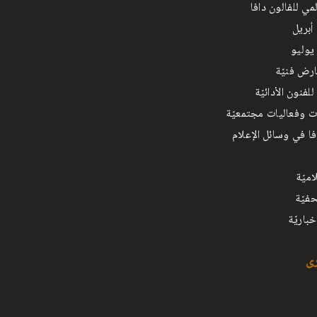
لمي للفالون دافا
رض فنيّة
فنون الأدائيّة
 وفعاليات مجتمعيّة
فا في وسائل الإعلام
اميّة
فيّة
باريّة
رى