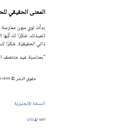
المعنى الحقيقي للح
بدأت لوي سون ممارسة الف
تلميذتك. شكرًا لك أيّها 
ذاتي الحقيقيّة. شكرًا لك
"بمناسبة عيد منتصف الخريف
حقوق النشر © ١٩٩٩-٢٠٢٥ Minghui.org. جميع الحقوق محفوظة.
النسخة الإنجليزية
تهنئات
الفئة