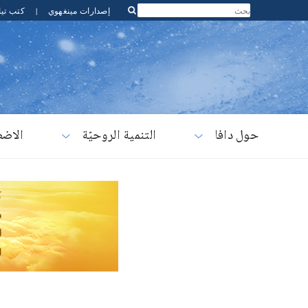
إصدارات مينغهوي
|
كتب تيا
حول دافا
التنمية الروحيّة
الاضط