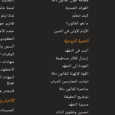
مقدّمة حول الفالون دافا
التعذيب
الفوائد الصحيّة
لمحة عامّ
كيف تتعلّم
لماذا يتمّ
ما هو الفالون؟
تقارير حو
الأيام الأولى في الصين
حصد الأعض
المفقودو
التنمية الروحيّة
السجن وال
البدء في التعهّد
الوفيات ا
إرسال أفكار مستقيمة
شهادات حي
العودة إلى التعهّد
الاضطهاد 
القوة الإلهيّة للفالون دافا
الجهات ال
تجارب الممارسين الشباب
غونغ
مناصرة الفالون دافا
فيروس و
توضيح الحقيقة
الأخبار و
مسيرة التعهّد
المسيرات 
تحسين وتطوير الذات