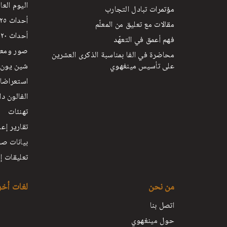
اليوم العا
مؤتمرات تبادل التجارب
أحداث ٢٥ أبريل
مقالات مع تعليق من المعلّم
أحداث ٢٠ يوليو
فهم أعمق في التعهّد
صور ومعا
محاضرة في الفا بمناسبة الذكرى العشرين
على تأسيس مينغهوي
شين يون لل
استعراضات
الفالون دا
تهنئات
تقارير إعل
بيانات صح
تعليقات إخ
من نحن
لغات أخ
اتصل بنا
حول مينغهوي