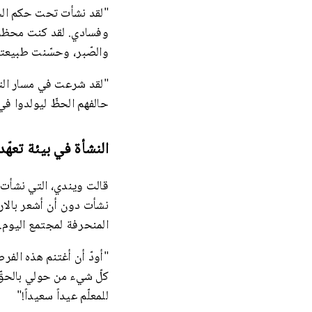
"لقد نشأت تحت حكم الحز
وفسادي. لقد كنت محظوظة 
والصّبر، وحسّنت طبيعتي 
"لقد شرعت في مسار التعهّ
حالفهم الحظّ ليولدوا في ا
النشأة في بيئة تعهّد
قالت ويندي، التي نشأت 
نشأت دون أن أشعر بالارت
المنحرفة لمجتمع اليوم.
"أودّ أن أغتنم هذه الفرص
كلّ شيء من حولي بالحقّ و
للمعلّم عيداً سعيداً!"