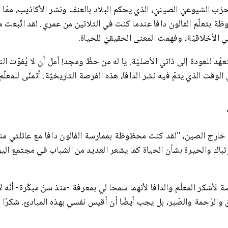
ب الشيوعيّ الصينيّ، الذي يحكم البلاد بالعنف ونشر الأكاذيب، ممّا
بتعلّم الفالون دافا عندما كنت في الثلاثين من عمري. لقد اتّبعت مب
الأخلاقيّة، وفهمت المعنى الحقيقيّ للحياة.
د للعودة إلى ذاتي الأصليّة. يا له من حظّ ومجد! آمل أن لا يُفوّت الن
لوقت الذي يتمّ فيه نشر الدافا، هذه الفرصة التاريخيّة. أتمنّى للمعلّم 
خارج الصين، "لقد كنت محظوظة بممارسة الفالون دافا مع عائلتي من
باك والحيرة بشأن الحياة كما يشعر العديد من الشباب في مجتمع اليوم. 
ة لأشكر المعلّم والدافا لأنهما سمحا لي بمعرفة -منذ سنّ مبكّرة- أنّه
الرّحمة والصّبر، بل يجب أيضًا أن أقيس نفسي بهذه المبادئ. شكرًا لك أي