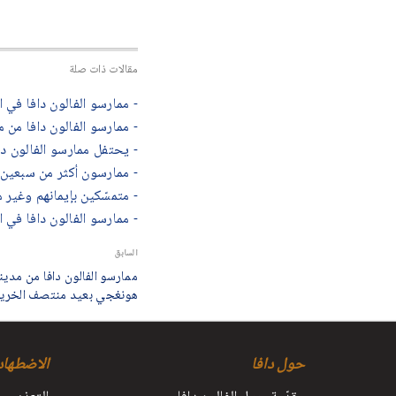
مقالات ذات صلة
- ممارسو الفالون دافا في المناط
- ممارسو الفالون دافا من مختلف
- يحتفل ممارسو الفالون دافا في 31 مقاطعة وبلدية ومنطقة ذاتية الحكم 
- ممارسون أكثر من سبعين م
- متمسّكين بإيمانهم وغير م
- ممارسو الفالون دافا في ا
السابق
ممارسو الفالون دافا من مدينة
هونغجي بعيد منتصف الخريف (١٨ تح
حول دافا
الاضطهاد