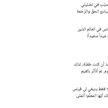
 سبّب في تضليلي
ادئ الحقّ والرّحمة
اس في العالم الذين
عيداً سعيداً!
ذ أن كنت طفلة، لذلك
لم أتأثّر بالقيم
 لا فقط ينبغي لي قياس
ّها المعلّم! أتمنّى