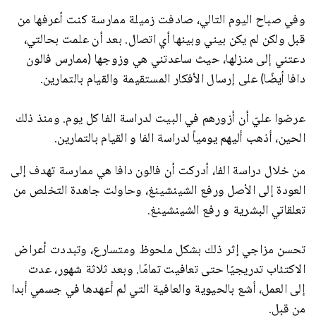
وفي صباح اليوم التالي، صادفت زميلة ممارسة كنت أعرفها من
قبل ولكن لم يكن بيني وبينها أي اتصال. بعد أن علمت بحالتي،
دعتني إلى منزلها، حيث ساعدتني هي وزوجها (ممارس فالون
دافا أيضًا) على إرسال الأفكار المستقيمة والقيام بالتمارين.
عرضوا عليّ أن أزورهم في البيت لدراسة الفا كل يوم. ومنذ ذلك
الحين، أذهب أليهم يومياً لدراسة الفا و القيام بالتمارين.
من خلال دراسة الفا، أدركت أن فالون دافا هي ممارسة تهدف إلى
العودة إلى الأصل ورفع الشينشينغ، وحاولت جاهدة التخلص من
تعلقاتي البشرية و رفع الشينشينغ.
تحسن مزاجي إثر ذلك بشكل ملحوظ ومتسارع، وتبددت أعراض
الاكتئاب تدريجيًا حتى تعافيت تمامًا. وبعد ثلاثة شهور، عدت
إلى العمل، أشع بالحيوية والعافية التي لم أعهدها في جسمي أبدا
من قبل.