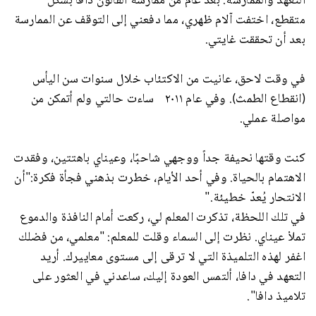
التعهد والممارسة. بعد عام من ممارسة الفالون دافا بشكل
متقطع، اختفت آلام ظهري، مما دفعني إلى التوقف عن الممارسة
بعد أن تحققت غايتي.
في وقت لاحق، عانيت من الاكتئاب خلال سنوات سن اليأس
(انقطاع الطمث). وفي عام ٢٠١١ ساءت حالتي ولم أتمكن من
مواصلة عملي.
كنت وقتها نحيفة جداً ووجهي شاحبًا، وعيناي باهتتين، وفقدت
الاهتمام بالحياة. وفي أحد الأيام، خطرت بذهني فجأة فكرة:"أن
الانتحار يُعدّ خطيئة."
في تلك اللحظة، تذكرت المعلم لي، ركعت أمام النافذة والدموع
تملأ عيناي. نظرت إلى السماء وقلت للمعلم: "معلمي، من فضلك
اغفر لهذه التلميذة التي لا ترقى إلى مستوى معاييرك. أريد
التعهد في دافا، ألتمس العودة إليك، ساعدني في العثور على
تلاميذ دافا".