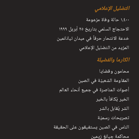
التضليل الإعلامي
١٫٤٠٠ حالة وفاة مزعومة
الاحتجاج السلمي بتاريخ ٢٥ أبريل ١٩٩٩
خدعة الانتحار حرقاً في ميدان تيانانمين
المزيد من التضليل الإعلامي
الكارما والفضيلة
محامون وقضايا
المقاومة الشعبيّة في الصين
أصوات المناصرة في جميع أنحاء العالم
الخير يُكافأ بالخير
الشر يُقابل بالشر
تصريحات رسميّة
الناس في الصين يستفيقون على الحقيقة
محاكمة جيانغ زيمين