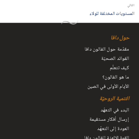
التالي
المستويات المختلفة للولاء
حول دافا
مقدّمة حول الفالون دافا
الفوائد الصحيّة
كيف تتعلّم
ما هو الفالون؟
الأيام الأولى في الصين
التنمية الروحيّة
البدء في التعهّد
إرسال أفكار مستقيمة
العودة إلى التعهّد
القوة الإلهيّة للفالون دافا