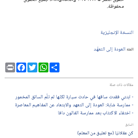
محفوظة.
النسخة الإنجليزية
العودة إلى التعهّد
الفئة
Print
Facebook
Twitter
WhatsApp
Share
مقالات ذات صلة
- ابنتي فقدت ساقها في حادث سيارة لكنّها لم تلُم السائق المخمور
- ممارسة شابة: العودة إلى التعهد والابتعاد عن المفاهيم المعاصرة
- اختفاء الاكتئاب بعد ممارسة الفالون دافا
السابق
كن عقلانيًا (مع تعليق من المعلم)