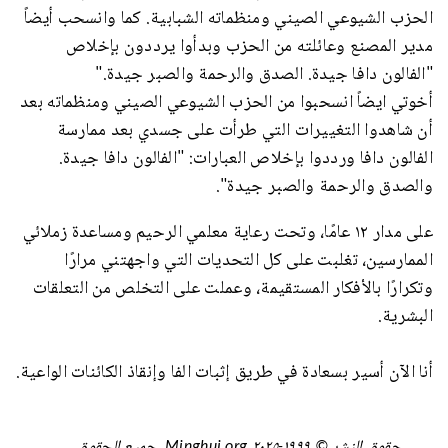
الحزب الشيوعي الصيني ومنظماته الشبابية. كما وانسحب أيضاً
مدير المصنع وعائلته من الحزب وبدأوا يرددون بإخلاص
"الفالون دافا جيدة. الصدق والرحمة والصبر جيدة."
أخوتي ايضاً انسحبوا من الحزب الشيوعي الصيني ومنظماته بعد
أن شاهدوا التغييرات التي طرأت على جسدي بعد ممارسة
الفالون دافا ورددوا بإخلاص العبارات: "الفالون دافا جيدة.
والصدق والرحمة والصبر جيدة".
على مدار ١٢ عامًا، وتحت رعاية معلمي الرحيم ومساعدة زملائي
الممارسين، تغلبت على كل التحديات التي واجهتني مرارًا
وتكرارًا بالأفكار المستقيمة، وعملت على التخلص من التعلقات
البشرية.
أنا الآن أسير بسعادة في طريق إثبات الفا وإنقاذ الكائنات الواعية.
حقوق النشر © ١٩٩٩-٢٠٢٥ Minghui.org. جميع الحقوق