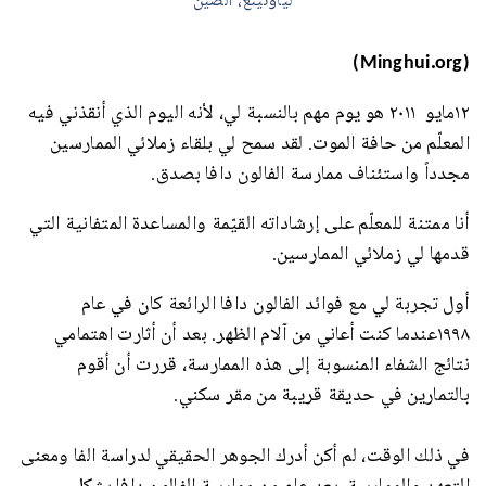
لياونينغ، الصين
(Minghui.org)
١٢مايو ٢٠١١ هو يوم مهم بالنسبة لي، لأنه اليوم الذي أنقذني فيه
المعلّم من حافة الموت. لقد سمح لي بلقاء زملائي الممارسين
مجدداً واستئناف ممارسة الفالون دافا بصدق.
أنا ممتنة للمعلّم على إرشاداته القيّمة والمساعدة المتفانية التي
قدمها لي زملائي الممارسين.
أول تجربة لي مع فوائد الفالون دافا الرائعة كان في عام
١٩٩٨عندما كنت أعاني من آلام الظهر. بعد أن أثارت اهتمامي
نتائج الشفاء المنسوبة إلى هذه الممارسة، قررت أن أقوم
بالتمارين في حديقة قريبة من مقر سكني.
في ذلك الوقت، لم أكن أدرك الجوهر الحقيقي لدراسة الفا ومعنى