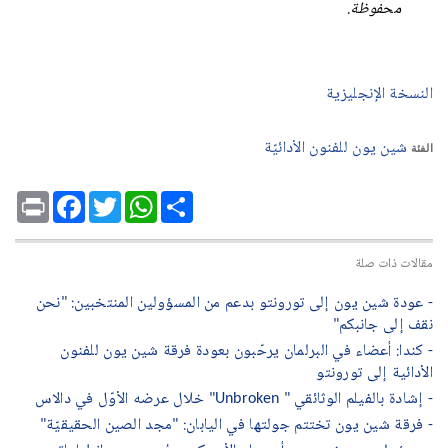
محفوظة.
النسخة الإنجليزية
شين يون للفنون الأدائيّة
الفئة
Print
Facebook
Twitter
WhatsApp
Share
مقالات ذات صلة
- عودة شين يون إلى تورونتو بدعم من المسؤولين المنتخبين: "نحن
نقف إلى جانبكم"
- كندا: أعضاء في البرلمان يرحّبون بعودة فرقة شين يون للفنون
الأدائية إلى تورونتو
- إشادة بالفيلم الوثائقي " Unbroken" خلال عرضه الأوّل في دالاس
- فرقة شين يون تختتم جولتها في اليابان: "مجد الصين الحقيقيّة"