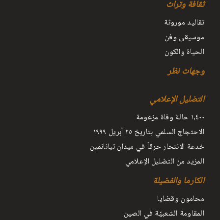
ثقافة وتراث
تقاليد موروثة
موسيقى وفن
الحياة والكون
وجهات نظر
التضليل الإعلامي
١٫٤٠٠ حالة وفاة مزعومة
الاحتجاج السلمي بتاريخ ٢٥ أبريل ١٩٩٩
خدعة الانتحار حرقاً في ميدان تيانانمين
المزيد من التضليل الإعلامي
الكارما والفضيلة
محامون وقضايا
المقاومة الشعبيّة في الصين