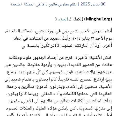
30 يناير، 2025 | بقلم ممارس فالون دافا في المملكة المتحدة
(Minghui.org)
(تكملة لـ
الجزء ١
)
أثناء العرض الأخير لشين يون في نورثامبتون، المملكة المتّحدة،
يوم الأحد ٢١ يناير ٢٠٢٤، رأيتُ العديد من المشاهد في أبعاد
أخرى. أودّ أن أشارككم المشهد الأكثر تأثيراً بالنسبة لي.
خلال الأغنية الأخيرة، خرج من أجساد الجمهور ملوك وملكات
عظماء من العصور القديمة، بتيجان وأردية عظيمة، جالسين على
عروشهم بهالات ذهبيّة فوق رؤوسهم. كان كلّ منهم لديه ارتفاع
يبلغ ارتفاع المسرح نفسه تقريباً. كانوا يصغون باهتمام شديد إلى
الأغنية، منحنين إلى الأمام، ويذرفون الدموع، متأثّرين بالرحمة
العظيمة التي حملتها الكلمات وأداء المغنّي. وبينما كانوا يبكون،
بدأت المئات من الكائنات تنطلق من هالاتهم إلى الأعلى، متّجهة
إلى منازلها السماويّة. كان بإمكان هؤلاء الملوك والملكات الصعود
أيضًا، لكنّهم أرادوا البقاء هنا للاستماع إلى الأغنيّة بأكملها، لأنّهم