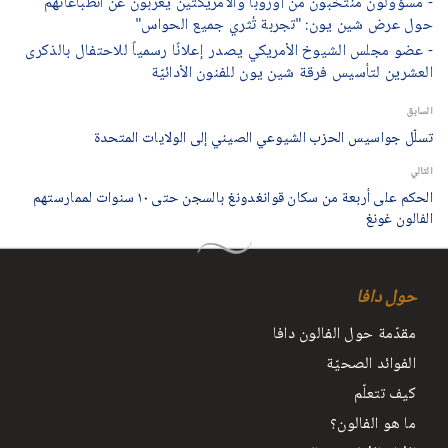
- مسؤولون منتخبون من أوروبا والأمريكتين يُعربون عن انطباعاتهم
حول عرض شين يون: "تجربة تُثري جميع الحواس"
- عضو مجلس الشيوخ الأمريكي يصدر إعلانًا رسمياً للاحتفال بالذكرى
العشرين لتأسيس فرقة شين يون للفنون الأدائيّة
السابق
تسلّل جواسيس الحزب الشيوعي الصيني إلى الولايات المتحدة
التالي
الحكم على أربعة من سكان قوانغدونغ بالسجن حتى ١٠ سنوات لممارستهم
الفالون غونغ
حول دافا
مقدّمة حول الفالون دافا
الفوائد الصحيّة
كيف تتعلّم
ما هو الفالون؟