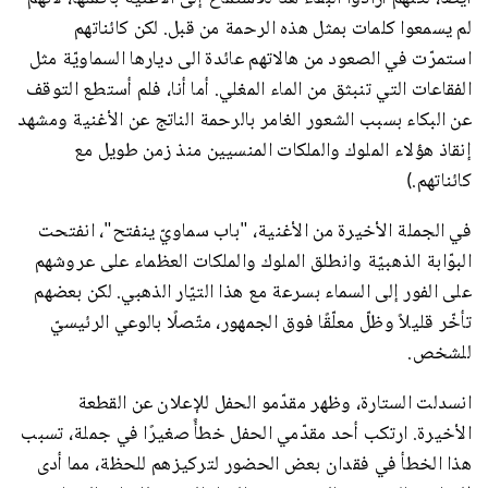
لم يسمعوا كلمات بمثل هذه الرحمة من قبل. لكن كائناتهم
استمرّت في الصعود من هالاتهم عائدة الى ديارها السماويّة مثل
الفقاعات التي تنبثق من الماء المغلي. أما أنا، فلم أستطع التوقف
عن البكاء بسبب الشعور الغامر بالرحمة الناتج عن الأغنية ومشهد
إنقاذ هؤلاء الملوك والملكات المنسيين منذ زمن طويل مع
كائناتهم.)
في الجملة الأخيرة من الأغنية، "باب سماويّ ينفتح"، انفتحت
البوّابة الذهبيّة وانطلق الملوك والملكات العظماء على عروشهم
على الفور إلى السماء بسرعة مع هذا التيّار الذهبي. لكن بعضهم
تأخّر قليلاً وظلّ معلّقًا فوق الجمهور، متّصلًا بالوعي الرئيسيّ
للشخص.
انسدلت الستارة، وظهر مقدّمو الحفل للإعلان عن القطعة
الأخيرة. ارتكب أحد مقدّمي الحفل خطأً صغيرًا في جملة، تسبب
هذا الخطأ في فقدان بعض الحضور لتركيزهم للحظة، مما أدى