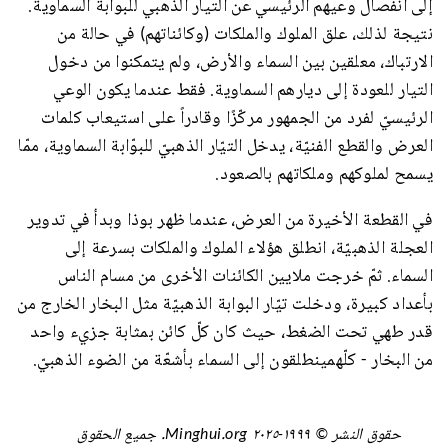
إلى انفصال وعيهم الرئيسي عن التيار الذهبي للبوابة السماوية.
نتيجة لذلك، علق الملوك والملكات (وكائناتهم) في حالة من
الارتباك، معلقين بين السماء والأرض، ولم يتمكنوا من دخول
التيار للعودة إلى ديارهم السماوية. فقط عندما يكون الوعي
الرئيسيّ لفرد من الجمهور مركّزًا وقادراً على استيعاب كلمات
العرض والقطع الفنيّة، يدخل التيّار الذهبيّ للبوّابة السماوية، ممّا
يسمح لملوكهم وملكاتهم بالصعود.
في القطعة الأخيرة من العرض، عندما ظهر بوذا وبدأ في تدوير
العجلة الذهبيّة، انطلق هؤلاء الملوك والملكات بسرعة إلى
السماء. ثمّ خرجت ملايين الكائنات الأخرى من مسام الناس
بأعداد كبيرة، ودخلت تيّار البوابة الذهبيّة مثل البخار الخارج من
قدر طهي تحت الضغط، حيث كان كلّ كائن بمثابة جزيء واحد
من البخار - كلّهمينطلقون إلى السماء بأشعّة من الضوء الذهبيّ.
حقوق النشر © ١٩٩٩-٢٠٢٥ Minghui.org. جميع الحقوق