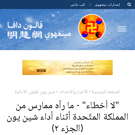
إصدارات مينغهوي
|
كتب تيانتي
الصفحة الرئيسية
>
الأخبار والأحداث
>
شين يون للفنون الأدائيّة
"لا أخطاء" - ما رآه ممارس من
المملكة المتّحدة أثناء أداء شين يون
(الجزء ٢)