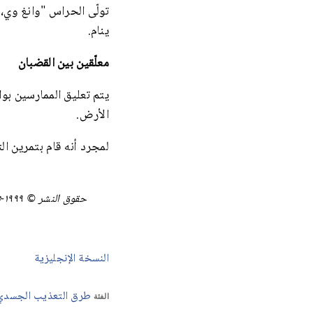
تولّى الحراس "وانغ وي،
ينام.
معلّقين بين القضبان
يتم تعليق الممارسين ب
الأرض.
لمجرد أنه قام بتمرين الت
حقوق النشر © ١٩٩٩-٢٠٢٥ Minghui.org. جميع الحقوق محفوظة.
النسخة الإنجليزية
طرق التعذيب الجسدي
الفئة