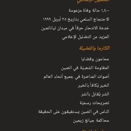
١٫٤٠٠ حالة وفاة مزعومة
الاحتجاج السلمي بتاريخ ٢٥ أبريل ١٩٩٩
خدعة الانتحار حرقاً في ميدان تيانانمين
المزيد من التضليل الإعلامي
الكارما والفضيلة
محامون وقضايا
المقاومة الشعبيّة في الصين
أصوات المناصرة في جميع أنحاء العالم
الخير يُكافأ بالخير
الشر يُقابل بالشر
تصريحات رسميّة
الناس في الصين يستفيقون على الحقيقة
محاكمة جيانغ زيمين