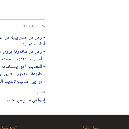
مقالات ذات صلة
أثناء احتجازه
- رجل من شاندونغ يروي م
- أساليب التعذيب المستخد
- التعذيب الذي يستخدمه ال
- طريقة التعذيب: تعليق أج
- من بين أساليب تعذيب ال
السابق
إبقوا في مأمنٍ من الخطر
حول دافا
الاضطهاد