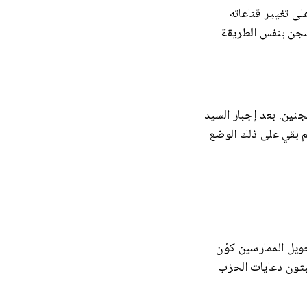
٢۰۰٣ للضغط عليه و إرغامه على تغيير قناعاته
اً. السيد يانغ شيويغوي سجن بنفس الطريقة
نين. بعد إجبار السيد
ا أثناء عملية استجوابه، ثم بقي على ذلك الوضع
ويل الممارسين كوّن
يبثون دعايات الحزب