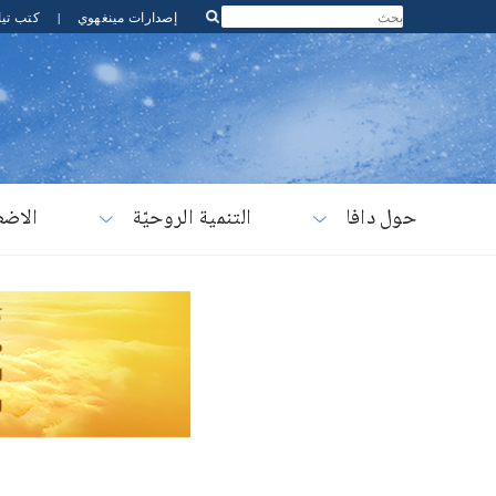
إصدارات مينغهوي
|
كتب تيا
حول دافا
التنمية الروحيّة
الاضط