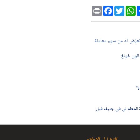
Print
Facebook
Twitter
WhatsApp
Sh
يروي ما تعرّض له من سوء معاملة
لون غونغ
ة"
المعلم لي في جنيف قبل
التضليل الإعلامي