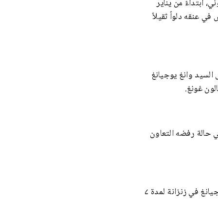
 سجنه الغير قانوني، ابتداءً من يناير
د على ذلك علّق الحراس في عنقه دلواً ثقيلاً
تعرض السيد وانغ يوجيانغ
لون غونغ.
ي حالة رفضه التعاون
يُحتجز الممارسون في زنزانة على مدار الساعة، ويُحرمون من النوم. تم احتجاز السيد وانغ يوجيانغ في زنزانة لمدة ۷