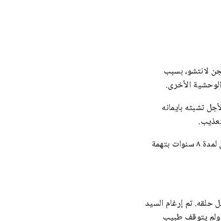
لفالون غونغ في سجن لانتشو، بسبب
الوحشية الأخرى.
ك القضاء بنيابة مدينة بايينغ ب ١١سنة سجن، لأجل تشبثه بايمانه
سنة ٢۰٠٢ حكم على السيد وين شيكسو الذي يعمل لدى شركة لانهوا في مدينة لانتشو، بالسجن لمدة ٨ سنوات بتهمة
حلقه. تم إرغام السيد
، ولم يتوقف طبيب