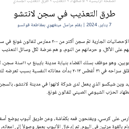
الصفحة الرئيسية
>
الاضطهاد
>
التعذيب
>
طرق التعذيب الجسدي
طرق التعذيب في سجن لانتشو
7 يناير، 2024 | بقلم مراسل مينغهوي بمقاطعة قوانسو
حسب الإحصائيات الجارية تمّ سجن أكثر من ٢٠۰ ممارس ل
مهم على الأكل، و حرمانهم من النوم، و هم عرضة لكل وسائل التعذيب 
حُكم على السيد تشانغ جوبين، وهو موظف بسل
معاناته النفسية بسبب تعرضه للتعذيب.
هاد الحزب الشيوعي الصيني للفالون غونغ.
مارس على كرسي، ويفتحون فمه بكمّاشة، وعن طريق أنبوب يوضع أسفل 
م بالقوة مرتين في اليوم. تم إدخال الأنبوب بعمق وصولاً إلى امعائه