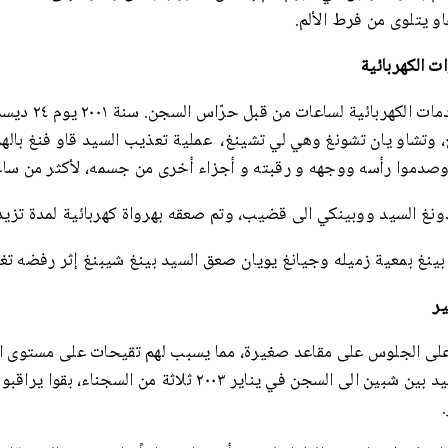
و يتلوى من فرط الألم.
ت الكهربائية
يتعرض الممارسون للصد
، وتشاو يان تشونغ وهي لي تشينغ، عملية تعذيب السيد قاو فنغ بالهر
 وصدموا رأسه ووجهه و رقبته و أجزاء أخرى من جسمه، لأكثر من ساع
 السيد ووبينكي الى قضيب، وتم صعقه بهرواة كهربائية لمدة تزيد على ٤ 
 بينغ بمعية زميله وجيانغ يويان صعق السيد بينغ شيبنغ إثر رفضه تغ
ر
ون على الجلوس على مقاعد صغيرة، مما يسبب لهم تقيحات على مستوى 