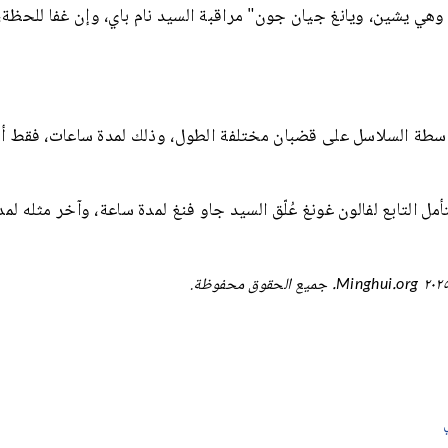
 وهي يشين، ويانغ جيان جون" مراقبة السيد نام باي، وإن غفا للحظة
واسطة السلاسل على قضبان مختلفة الطول، وذلك لمدة ساعات، فقط أ
أمل التابع لفالون غونغ عُلّق السيد جاو فنغ لمدة ساعة، وآخر مثله لم