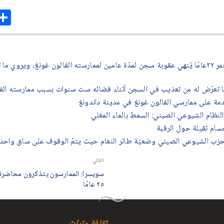
are
- رجل من خنان يبلغ من العمر ٣٢عامًا يُنهي عقوبة سجن لمدّة عامين لممارسته الفالون غونغ، و
ا تعرّض له من تعذيب في السجن أثناء قضائه ست سنوات بسبب ممارسته الفا
مة على ممارسي الفالون غونغ في مدينة داندونغ
نظام الشيوعي الصيني: السمط بالماء المغلي
سام ثقيلة حول الرقبة
حزب الشيوعي الصيني وضعيّة طائر النعام حيث يتمّ الوقوف على ساق واحد
التالي
سويسرا: الممارسون يتذكرون محاضرة 
٢٥ عامًا
ثقافة وتراث