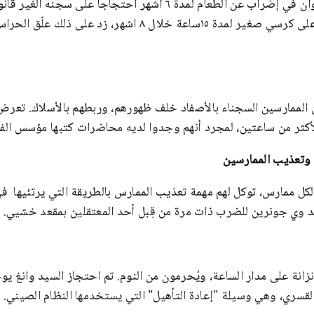
لما دخل السيد باي سانيوان في إضراب عن الطعام لمدة ٦ أشهر احتجاجاً على
٢٠١۰ أُرغم على الجلوس على كرسي صغير لمدة ١٥ساعة خلال ٨ اشهر، ز
الحراس بتكبيل ٥ من الممارسين السجناء بالأصفاد خلف ظهورهم، وربطهم بالأسلاك. 
أكثر من ساعتين، لمجرد أنهم وجدوا لديه محاضرات كتبها مؤسس الفا
ة وتعذيب الممارسين
لكل ممارس، توكل لهم مهمة تعذيب الممارس بالطريقة التي يرتئيها ف
 وي جونرين للضرب ذات مرة من قِبل أحد المعتقلين بمقعد خشيي.
القسري، وهي وسيلة "إعادة التأهيل" التي يستخدمها النظام الصيني.