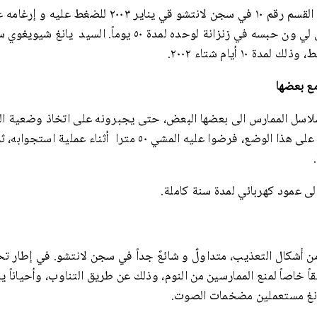
نقل السيد وو بينكي الى القسم رقم ١۰ في سجن لانتشو قي يناير 
ومعتقده، وتولى الحارس لي ون حبسه في زنزانة لوحده لمدة ٥۰ يوم
دة ١۰ أيام شتاء ٢۰۰٢.
ع بعضها
اسل الممارس الى بعضها البعض، حتى يجبرونه على اتخاذ وضعية الج
وانغ يوجيانغ على البقاء على هذا الوضع، فرضوا عليه المشي ٥٠ متر
لى عمود كهربائي لمدة سنة كاملة.
ن أشكال التعذيب، متداولٌ و شائعٌ جداً في سجن لانتشو. في إطار تح
 خاصاً لمنع الممارسين من النوم، وذلك عن طريق التناوب، وأحياناً 
ونغ مستعملين مضخمات الصوت.