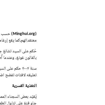
(Minghui.org)
معتقداتهم،كما يقع إرغا
بالفالون غونغ، وعندما أُطلق سراحه في ٣١ أغطس ٢۰١٣ بدأت 
تعليقه لافتات تفضح اضط
التغذية القسرية
يُقيّد بعض السجناء الم
جاو فنغ على تناول الطعا