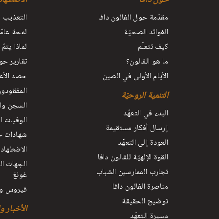
مقدّمة حول الفالون دافا
التعذيب
الفوائد الصحيّة
لمحة عامّ
كيف تتعلّم
لماذا يتمّ
ما هو الفالون؟
تقارير حو
الأيام الأولى في الصين
حصد الأعض
المفقودو
التنمية الروحيّة
السجن وال
البدء في التعهّد
الوفيات ا
إرسال أفكار مستقيمة
شهادات حي
العودة إلى التعهّد
الاضطهاد 
القوة الإلهيّة للفالون دافا
الجهات ال
تجارب الممارسين الشباب
غونغ
مناصرة الفالون دافا
فيروس و
توضيح الحقيقة
الأخبار و
مسيرة التعهّد